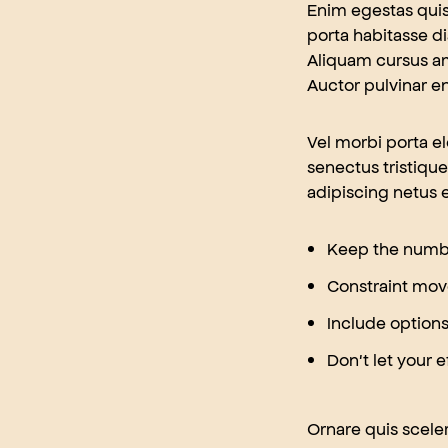
Enim egestas quis 
porta habitasse di
Aliquam cursus am
Auctor pulvinar 
Vel morbi porta e
senectus tristique
adipiscing netus 
Keep the numbe
Constraint move
Include options 
Don't let your 
Ornare quis scele