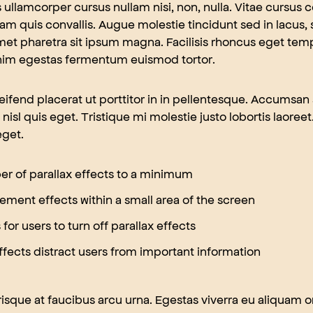
ullamcorper cursus nullam nisi, non, nulla. Vitae cursus c
am quis convallis. Augue molestie tincidunt sed in lacus,
et pharetra sit ipsum magna. Facilisis rhoncus eget tempo
enim egestas fermentum euismod tortor.
leifend placerat ut porttitor in in pellentesque. Accumsa
 nisl quis eget. Tristique mi molestie justo lobortis laore
eget.
r of parallax effects to a minimum
ment effects within a small area of the screen
for users to turn off parallax effects
effects distract users from important information
risque at faucibus arcu urna. Egestas viverra eu aliquam