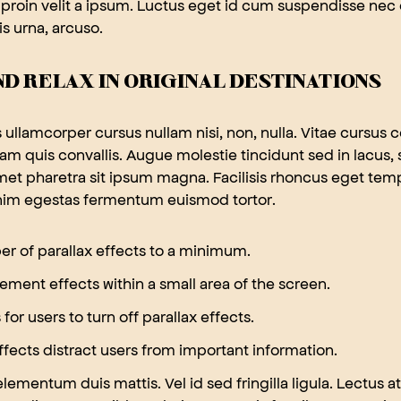
 proin velit a ipsum. Luctus eget id cum suspendisse nec 
s urna, arcuso.
D RELAX IN ORIGINAL DESTINATIONS
ullamcorper cursus nullam nisi, non, nulla. Vitae cursus c
am quis convallis. Augue molestie tincidunt sed in lacus,
et pharetra sit ipsum magna. Facilisis rhoncus eget tempo
enim egestas fermentum euismod tortor.
r of parallax effects to a minimum.
ment effects within a small area of the screen.
for users to turn off parallax effects.
effects distract users from important information.
ementum duis mattis. Vel id sed fringilla ligula. Lectus at