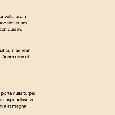
onvallis proin
 sodales etiam.
r, duis in.
n sit cum aenean
et. Quam urna ut
 porta nulla turpis
ae suspendisse vel
um a at magna