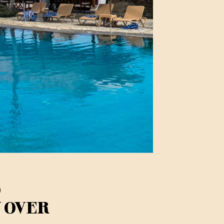
D
 OVER