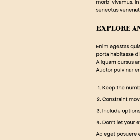
morbi vivamus. In
senectus venenati
EXPLORE AN
Enim egestas quis 
porta habitasse di
Aliquam cursus am
Auctor pulvinar 
Keep the numbe
Constraint move
Include options 
Don't let your 
Ac eget posuere el