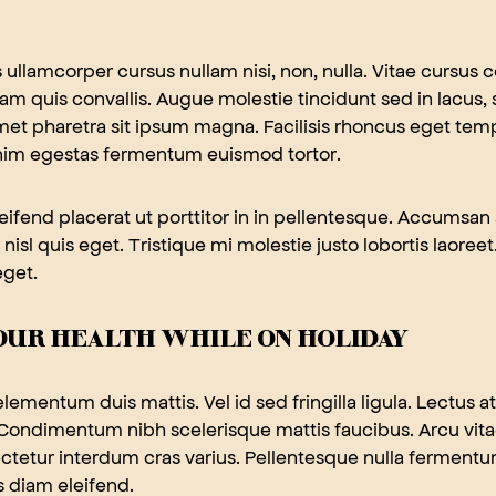
ullamcorper cursus nullam nisi, non, nulla. Vitae cursus c
am quis convallis. Augue molestie tincidunt sed in lacus,
et pharetra sit ipsum magna. Facilisis rhoncus eget tempo
enim egestas fermentum euismod tortor.
leifend placerat ut porttitor in in pellentesque. Accumsa
 nisl quis eget. Tristique mi molestie justo lobortis laore
eget.
OUR HEALTH WHILE ON HOLIDAY
ementum duis mattis. Vel id sed fringilla ligula. Lectus at
. Condimentum nibh scelerisque mattis faucibus. Arcu vit
tetur interdum cras varius. Pellentesque nulla ferment
s diam eleifend.