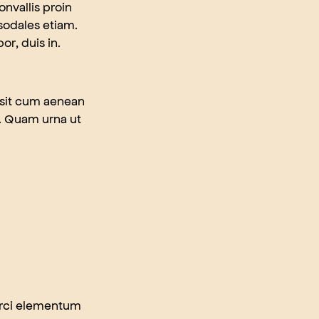
onvallis proin
 sodales etiam.
r, duis in.
n sit cum aenean
et. Quam urna ut
 orci elementum